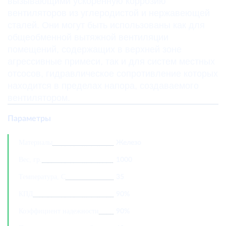
вызывающими ускоренную коррозию
вентиляторов из углеродистой и нержавеющей
сталей. Они могут быть использованы как для
общеобменной вытяжной вентиляции
помещений, содержащих в верхней зоне
агрессивные примеси, так и для систем местных
отсосов, гидравлическое сопротивление которых
находится в пределах напора, создаваемого
вентилятором.
Параметры
Материалы
Железо
Вес, гр.
1000
Температура, С
35
КПД
90%
Коэффициент надежности
90%