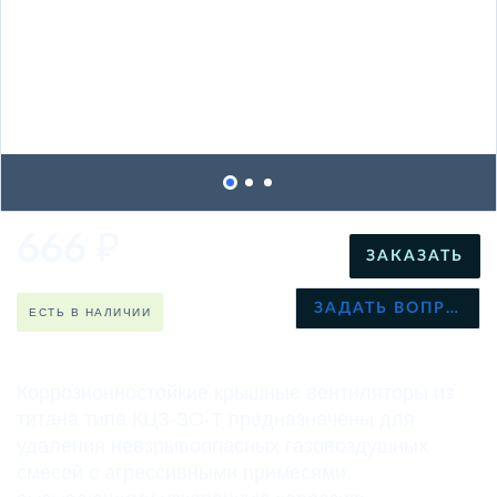
666
₽
ЗАКАЗАТЬ
ЗАДАТЬ ВОПРОС
ЕСТЬ В НАЛИЧИИ
Коррозионностойкие крышные вентиляторы из
титана типа КЦЗ-ЗО-Т предназначены для
удаления невзрывоопасных газовоздушных
смесей с агрессивными примесями,