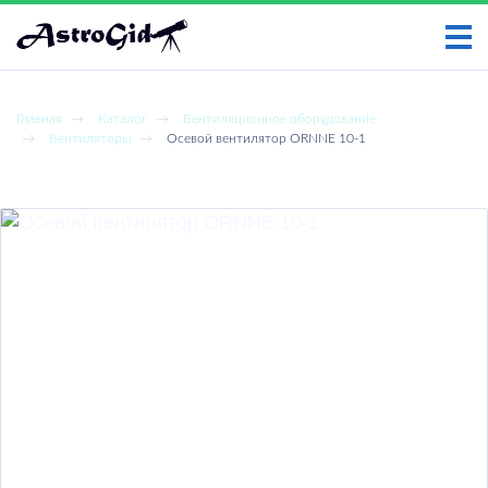
НАЙТИ
Главная
Каталог
Вентиляционное оборудование
Вентиляторы
Осевой вентилятор ORNNE 10-1
ГЛАВНАЯ
Осевой вентилятор ORNNE 10-1
УСЛУГИ
НОВОСТИ
СТАТЬИ
ПРАЙС-ЛИСТ
ОТЗЫВЫ КЛИЕНТОВ
КОНТАКТЫ