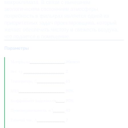
микроклимата. В связи с нынешним
экологическим состоянием атмосферы,
потребность в фильтрах является одной из
приоритетных задач проектировщика, который
желает обеспечить чистоту и свежесть воздуха,
что подается в помещение.
Параметры
Материалы
Железо
Вес, гр.
2
Температура, С
65
КПД
90%
Коэффициент надежности
90%
Производительность, м3
45
Рабочий ток, А
2