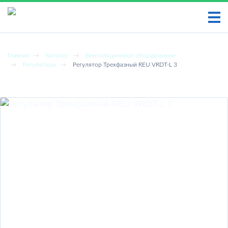
НАЙТИ
Главная
Каталог
Вентиляционное оборудование
Регуляторы
Регулятор Трехфазный REU VRDT-L 3
ГЛАВНАЯ
Регулятор Трехфазный REU VRDT-L 3
УСЛУГИ
НОВОСТИ
СТАТЬИ
ПРАЙС-ЛИСТ
ОТЗЫВЫ КЛИЕНТОВ
КОНТАКТЫ