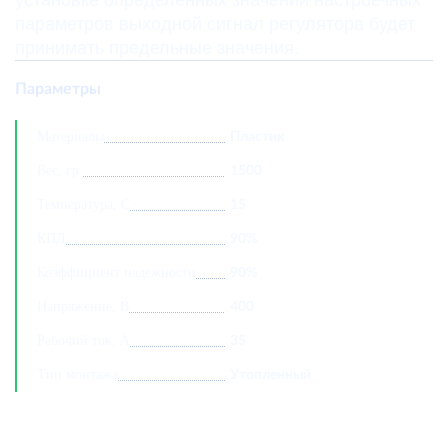
установке определенных значений настроечных
параметров выходной сигнал регулятора будет
принимать предельные значения.
Параметры
Материалы
Пластик
Вес, гр.
1500
Температура, С
15
КПД
90%
Коэффициент надежности
90%
Напряжение, В
400
Рабочий ток, А
35
Тип монтажа
Утопленный