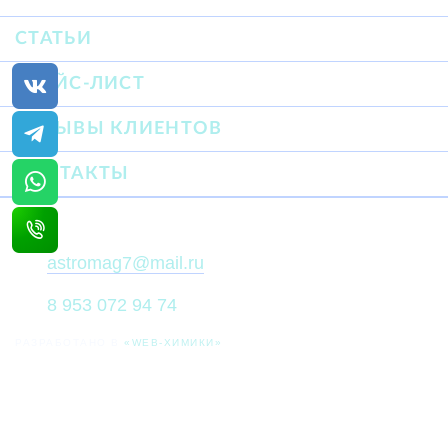
СТАТЬИ
ПРАЙС-ЛИСТ
ОТЗЫВЫ КЛИЕНТОВ
КОНТАКТЫ
astromag7@mail.ru
8 953 072 94 74
РАЗРАБОТАНО В
«WEB-ХИМИКИ»