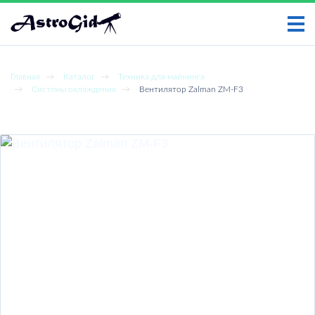
НАЙТИ
Главная
Каталог
Техника для майнинга
Системы охлаждения
Вентилятор Zalman ZM-F3
ГЛАВНАЯ
Вентилятор Zalman ZM-F3
УСЛУГИ
НОВОСТИ
СТАТЬИ
ПРАЙС-ЛИСТ
ОТЗЫВЫ КЛИЕНТОВ
КОНТАКТЫ