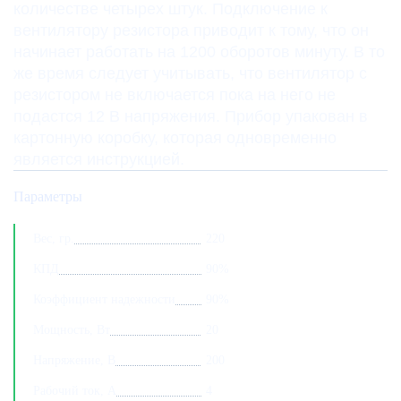
количестве четырех штук. Подключение к
вентилятору резистора приводит к тому, что он
начинает работать на 1200 оборотов минуту. В то
же время следует учитывать, что вентилятор с
резистором не включается пока на него не
подастся 12 В напряжения. Прибор упакован в
картонную коробку, которая одновременно
является инструкцией.
Параметры
Вес, гр.
220
КПД
90%
Коэффициент надежности
90%
Мощность, Вт
20
Напряжение, В
200
Рабочий ток, А
4