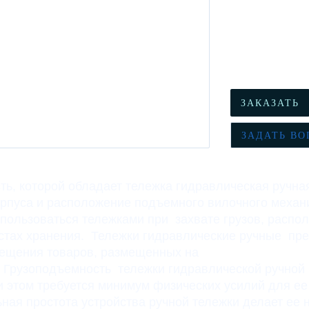
ЗАКАЗАТЬ
ЗАДАТЬ ВО
ь, которой обладает тележка гидравлическая ручная
орпуса и расположение подъемного вилочного механ
 пользоваться тележками при захвате грузов, распо
стах хранения. Тележки гидравлические ручные пр
ещения товаров, размещенных на
 Грузоподъемность тележки гидравлической ручной
ри этом требуется минимум физических усилий для е
ная простота устройства ручной тележки делает ее 