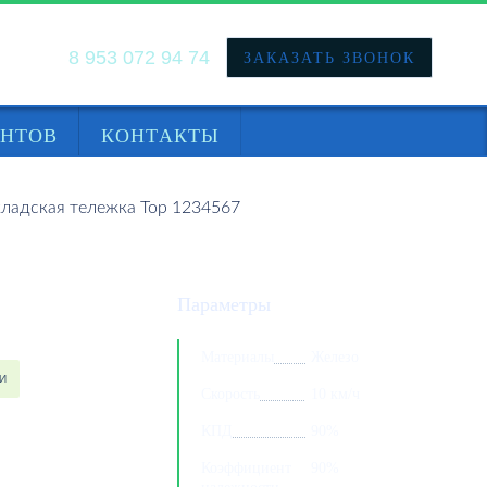
8 953 072 94 74
ЗАКАЗАТЬ ЗВОНОК
НАЙТИ
ЕНТОВ
КОНТАКТЫ
кладская тележка Тор 1234567
234567
Параметры
Материалы
Железо
И
Скорость
10 км/ч
КПД
90%
Коэффициент
90%