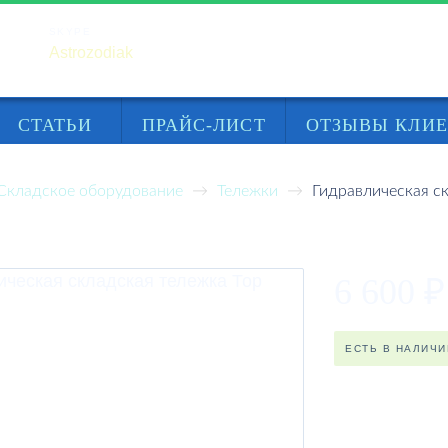
SKYPE
Astrozodiak
СТАТЬИ
ПРАЙС-ЛИСТ
ОТЗЫВЫ КЛИ
Складское оборудование
Тележки
Гидравлическая с
кая складская тележка Тор 1
6 600
₽
ЕСТЬ В НАЛИЧИ