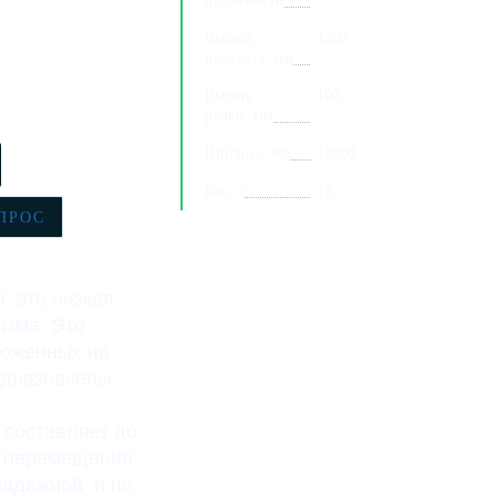
надежности
Высота
1300
подхвата, мм
Высота
100
ручки, мм
Ширина, мм
12000
Бак, л
15
ПРОС
, это низкая
изма. Это
ложенных на
едназначены
 составляет до
е перемещения.
надежной и не