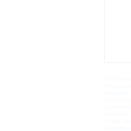
Особенност
посадка к
позволяет
нижних ме
для перем
поддонах.
3 тонн. П
Максималь