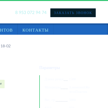
8 953 072 94 74
ЗАКАЗАТЬ ЗВОНОК
НАЙТИ
ЕНТОВ
КОНТАКТЫ
 18-02
Параметры
Длина ручки
1500
ИИ
Материалы
АлюминийЖе
лезоПластик
Вес, гр.
5000