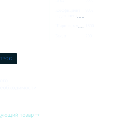
КПД
95%
Коэффициент
90%
надежности
Ширина, мм
1800
Бак, л
200
ПРОС
ого
 необходимости
ующий товар