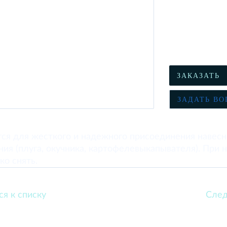
ЗАКАЗАТЬ
ЗАДАТЬ ВО
ся для жесткого и надежного присоединения навесн
ния (плуга, окучника, картофелевыкапывателя). При
ко снять.
ся к списку
След