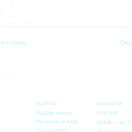
м 232
мм 293
мм 42
цы, кг 1.99
ся к списку
След
дружить
УСЛУГИ
НОВОСТИ
Подбор имени
СТАТЬИ
Рассклад на таро
ПРАЙС-ЛИСТ
Составление
ОТЗЫВЫ КЛ