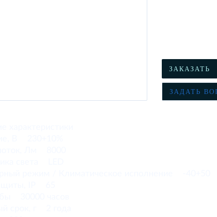
ЗАКАЗАТЬ
ЗАДАТЬ ВО
ие характеристики
ие, В 230+10%
поток, Лм 8000
ника света LED
рный режим / Климатическое исполнение -40+50
ащиты, IP 65
жбы 30000 часов
ый срок, г 2 года