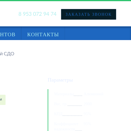
8 953 072 94 74
ЗАКАЗАТЬ ЗВОНОК
НАЙТИ
ЕНТОВ
КОНТАКТЫ
ый СДО
Параметры
Материалы
Алюминий
ИИ
Вес, гр.
2000
КПД
95%
Коэффициент
95%
надежности