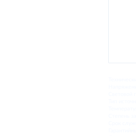
Техническ
Напряжен
Световой 
Тип источ
Температу
Степень з
Срок слу
Гарантийн