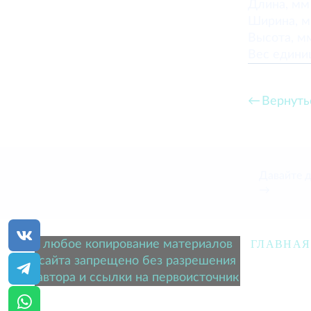
Длина, м
Ширина, 
Высота, 
Вес едини
Вернуть
Давайте 
→
любое копирование материалов
ГЛАВНАЯ
сайта запрещено без разрешения
автора и ссылки на первоисточник